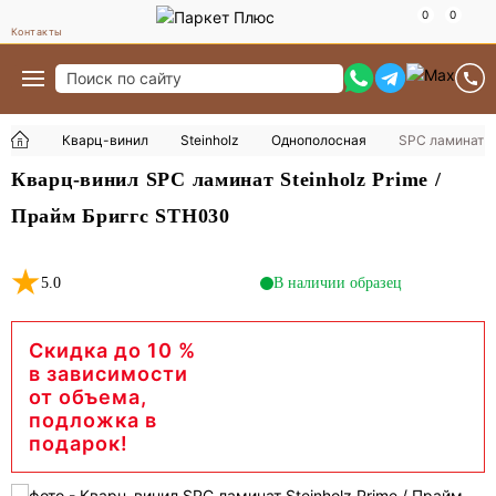
Контакты
Кварц-винил
Steinholz
Однополосная
SPC ламинат S
Кварц-винил SPC ламинат Steinholz Prime /
Прайм Бриггс STH030
5.0
В наличии образец
Скидка до 10 %
в зависимости
от объема,
подложка в
подарок!