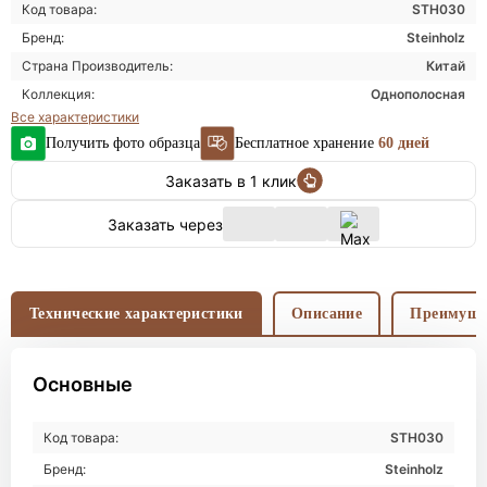
Код товара:
STH030
Бренд:
Steinholz
Страна Производитель:
Китай
Коллекция:
Однополосная
Все характеристики
Получить фото образца
Бесплатное хранение
60 дней
Заказать в 1 клик
Заказать через
Технические характеристики
Описание
Преимуще
Основные
Код товара:
STH030
Бренд:
Steinholz