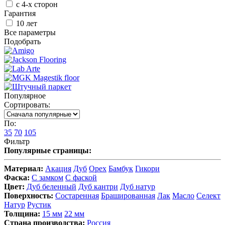
с 4-х сторон
Гарантия
10 лет
Все параметры
Подобрать
Популярное
Сортировать:
По:
35
70
105
Фильтр
Популярные страницы:
Материал:
Акация
Дуб
Орех
Бамбук
Гикори
Фаска:
С замком
С фаской
Цвет:
Дуб беленный
Дуб кантри
Дуб натур
Поверхность:
Состаренная
Брашированная
Лак
Масло
Селект
Натур
Рустик
Толщина:
15 мм
22 мм
Страна производства:
Россия