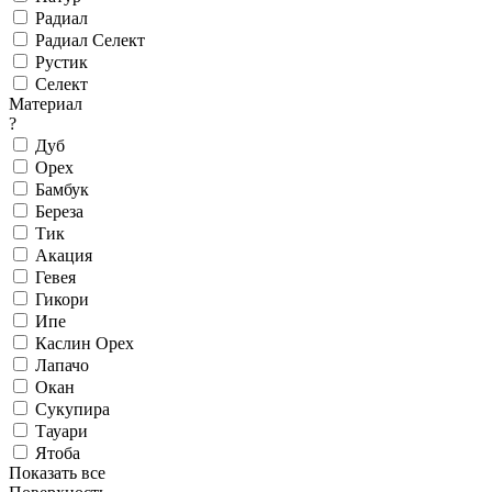
Радиал
Радиал Селект
Рустик
Селект
Материал
?
Дуб
Орех
Бамбук
Береза
Тик
Акация
Гевея
Гикори
Ипе
Каслин Орех
Лапачо
Окан
Сукупира
Тауари
Ятоба
Показать все