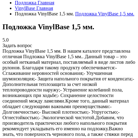
Подложка
Главная
VinylBase
Главная
Подложка VinylBase 1,5 мм.
Подложка VinylBase 1,5 мм.
Подложка VinylBase 1,5 мм.
5.0
Задать вопрос
Подложка VinylBase 1,5 мм.
В нашем каталоге представлена
отличная Подложка VinylBase 1,5 мм.. Данный товар – это
особый нетканый материал, поставляемый в виде листов либо
рулонов. Благодаря такому продукту обеспечивается:-
Сглаживание неровностей основания;- Улучшенная
шумоизоляция;- Защита напольного покрытия от конденсата;-
Дополнительная теплозащита за счет низкой
теплопроводности наружу;- Устранение колебаний пола,
возникающих при ходьбе;- Сохранение целостности
соединений между ламелями.Кроме того, данный материал
обладает следующими важными преимуществами:-
Долговечностью;- Высокой плотностью;- Упругостью;-
Огнестойкостью;- Экологической чистотой.Добавим, что
производитель практически любого напольного покрытия
рекомендует укладывать его именно на подложку.Важно
знать, что поверхность чернового пола, а также стяжки перед