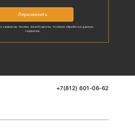
Перезвонить
н сервисом Yandex SmartCaptcha.
Условия обработки
данных
сервисом.
+7(812) 601-06-62