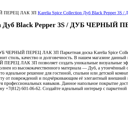
РНЫЙ ПЕРЕЦ ЛАК 3П
Karelia Spice Collection Дуб Black Pepper
tion Дуб Black Pepper 3S / ДУБ ЧЕРНЫЙ
3S / ДУБ ЧЕРНЫЙ ПЕРЕЦ ЛАК 3П
Паркетная доска Karelia Spice C
ит стиль, качество и долговечность. В нашем магазине данный п
ЕРНЫЙ ПЕРЕЦ ЛАК 3П позволяет создать уникальные визуальные э
полнен из высококачественного материала — Дуб, а утончённый
о идеальное решение для гостиной, спальни или детской комнат
 от повреждений и подчёркивающим её элегантный внешний вид
уя профессиональных навыков. Данное напольное покрытие дост
у +7(812) 601-06-62. Создайте идеальный интерьер с паркетной 