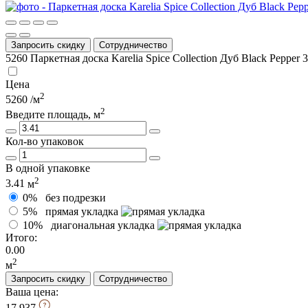
Запросить скидку
Сотрудничество
5260
Паркетная доска Karelia Spice Collection Дуб Black Pe
Цена
2
5260
/м
2
Введите площадь, м
Кол-во упаковок
В одной упаковке
2
3.41
м
0%
без подрезки
5%
прямая укладка
10%
диагональная укладка
Итого:
0.00
2
м
Запросить скидку
Сотрудничество
Ваша цена:
17 937