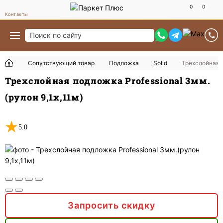
Контакты
Сопутствующий товар
Подложка
Solid
Трехслойная п
Трехслойная подложка Professional 3мм.
(рулон 9,1х,11м)
5.0
Запросить скидку