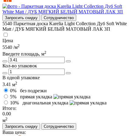
Запросить скидку
Сотрудничество
5540
Паркетная доска Karelia Light Collection Дуб Soft White
Matt / ДУБ МЯГКИЙ БЕЛЫЙ МАТОВЫЙ ЛАК 3П
Цена
2
5540
/м
2
Введите площадь, м
Кол-во упаковок
В одной упаковке
2
3.41
м
0%
без подрезки
5%
прямая укладка
10%
диагональная укладка
Итого:
0.00
2
м
Запросить скидку
Сотрудничество
Ваша цена: