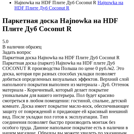
Hajnowka на HDF Плите Дуб Coconut R
Hajnowka на
HDF Плите Дуб Coconut R
Паркетная доска Hajnowka на HDF
Плите Дуб Coconut R
5.0
В наличии образец
Задать вопрос
Паркетная доска Hajnowka на HDF Плите Дуб Coconut R
Паркетная доска (паркет) Hajnowka на HDF плите Дуб
COCONUT R производства Польша по цене 0 руб./м2. Это
доска, которая при разных способах укладки позволяет
добиться определенных визуальных эффектов. Верхний слой
напольного покрытия выполнен из материала - Дуб. Оттенок
материала - Коричневый, который делает покрытие
уникальным для вашего интерьера. Пол будет красиво
смотреться в любом помещении: гостиной, спальне, детской
комнате. Доска имеет покрытие масло-воск, обеспечивающее
защиту от повреждений и придающее ей красивый внешний
вид. После укладки пол готов к эксплуатации. Тип
соединения позволяет быстро производить монтаж без
особого труда. Данное напольное покрытие есть в наличии в
нашем магазине. Образцы вы можете увидеть по указанным