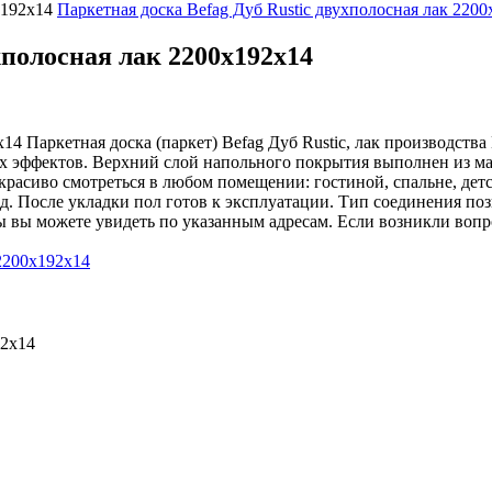
х192х14
Паркетная доска Befag Дуб Rustic двухполосная лак 220
хполосная лак 2200х192х14
х14
Паркетная доска (паркет) Befag Дуб Rustic, лак производства
х эффектов. Верхний слой напольного покрытия выполнен из ма
красиво смотреться в любом помещении: гостиной, спальне, дет
 После укладки пол готов к эксплуатации. Тип соединения позв
ы вы можете увидеть по указанным адресам. Если возникли вопр
92х14