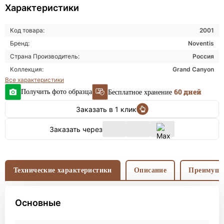
Характеристики
Код товара:
2001
Бренд:
Noventis
Страна Производитель:
Россия
Коллекция:
Grand Canyon
Все характеристики
60 дней
Получить фото образца
Бесплатное хранение
Заказать в 1 клик
Заказать через
Технические характеристики
Описание
Преимуще
Основные