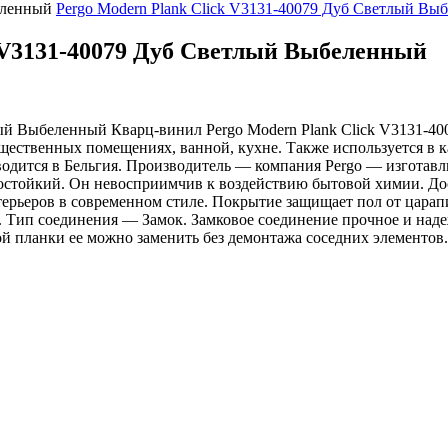
еленный
Pergo Modern Plank Click V3131-40079 Дуб Светлый Вы
 V3131-40079 Дуб Светлый Выбеленный
лый Выбеленный
Кварц-винил Pergo Modern Plank Click V3131-4
щественных помещениях, ванной, кухне. Также используется в к
одится в Бельгия. Производитель — компания Pergo — изготавл
стойкий. Он невосприимчив к воздействию бытовой химии. Досту
ерьеров в современном стиле. Покрытие защищает пол от царап
 Тип соединения — Замок. Замковое соединение прочное и над
й планки ее можно заменить без демонтажа соседних элементов.