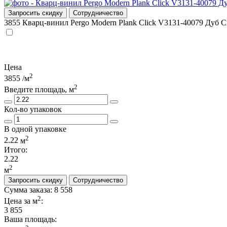
Запросить скидку
Сотрудничество
3855
Кварц-винил Pergo Modern Plank Click V3131-40079 Дуб
Цена
2
3855
/м
2
Введите площадь, м
Кол-во упаковок
В одной упаковке
2
2.22
м
Итого:
2.22
2
м
Запросить скидку
Сотрудничество
Сумма заказа:
8 558
2
Цена за м
:
3 855
Ваша площадь
: