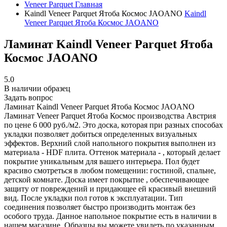
Veneer Parquet
Главная
Kaindl Veneer Parquet Ятоба Космос JAOANO
Kaindl
Veneer Parquet Ятоба Космос JAOANO
Ламинат Kaindl Veneer Parquet Ятоба
Космос JAOANO
5.0
В наличии образец
Задать вопрос
Ламинат Kaindl Veneer Parquet Ятоба Космос JAOANO
Ламинат Veneer Parquet Ятоба Космос производства Австрия
по цене 6 000 руб./м2. Это доска, которая при разных способах
укладки позволяет добиться определенных визуальных
эффектов. Верхний слой напольного покрытия выполнен из
материала - HDF плита. Оттенок материала - , который делает
покрытие уникальным для вашего интерьера. Пол будет
красиво смотреться в любом помещении: гостиной, спальне,
детской комнате. Доска имеет покрытие , обеспечивающее
защиту от повреждений и придающее ей красивый внешний
вид. После укладки пол готов к эксплуатации. Тип
соединения позволяет быстро производить монтаж без
особого труда. Данное напольное покрытие есть в наличии в
нашем магазине. Образцы вы можете увидеть по указанным