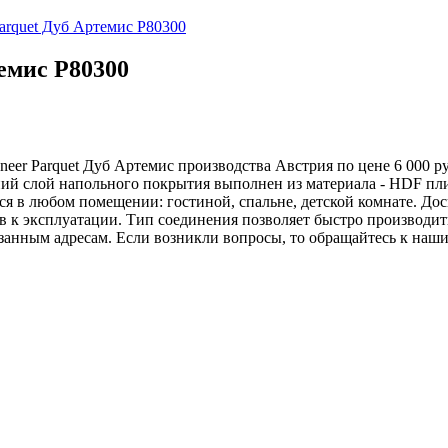
Parquet Дуб Артемис P80300
емис P80300
eer Parquet Дуб Артемис производства Австрия по цене 6 000 ру
ий слой напольного покрытия выполнен из материала - HDF пли
ся в любом помещении: гостиной, спальне, детской комнате. До
 к эксплуатации. Тип соединения позволяет быстро производить
занным адресам. Если возникли вопросы, то обращайтесь к наш