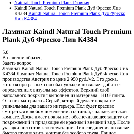
Natural Touch Premium Plank
Главная
Kaindl Natural Touch Premium Plank Дуб Фреско Лив
К4384
Kaindl Natural Touch Premium Plank Дуб Фреско
Лив К4384
Ламинат Kaindl Natural Touch Premium
Plank Дуб Фреско Лив К4384
5.0
В наличии образец
Задать вопрос
Ламинат Kaindl Natural Touch Premium Plank Дуб Фреско Лив
К4384
Ламинат Natural Touch Premium Plank Дуб Фреско Лив
производства Австрия по цене 2 950 руб./м2. Это доска,
которая при разных способах укладки позволяет добиться
определенных визуальных эффектов. Верхний слой
напольного покрытия выполнен из материала - HDF плита.
Оттенок материала - Серый, который делает покрытие
уникальным для вашего интерьера. Пол будет красиво
смотреться в любом помещении: гостиной, спальне, детской
комнате. Доска имеет покрытие , обеспечивающее защиту от
повреждений и придающее ей красивый внешний вид. После
укладки пол готов к эксплуатации. Тип соединения позволяет
быстро производить монтаж без особого труда. Данное