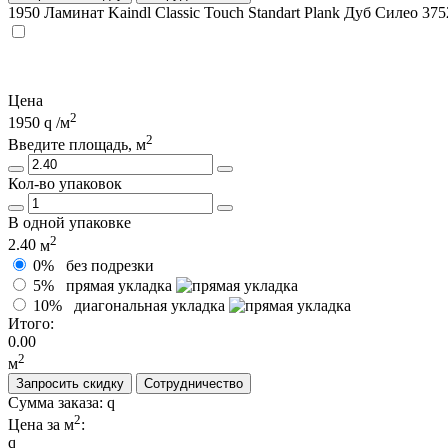
1950
Ламинат Kaindl Classic Touch Standart Plank Дуб Силео 375
Цена
2
1950
/м
2
Введите площадь, м
Кол-во упаковок
В одной упаковке
2
2.40
м
0%
без подрезки
5%
прямая укладка
10%
диагональная укладка
Итого:
0.00
2
м
Запросить скидку
Сотрудничество
Сумма заказа:
2
Цена за м
: