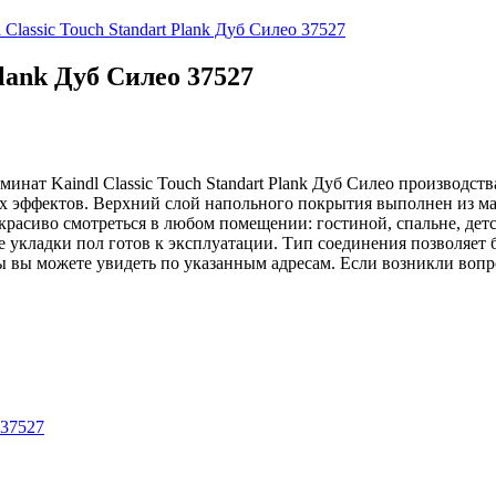
 Classic Touch Standart Plank Дуб Силео 37527
Plank Дуб Силео 37527
минат Kaindl Classic Touch Standart Plank Дуб Силео производств
х эффектов. Верхний слой напольного покрытия выполнен из ма
красиво смотреться в любом помещении: гостиной, спальне, дет
укладки пол готов к эксплуатации. Тип соединения позволяет б
ы вы можете увидеть по указанным адресам. Если возникли вопр