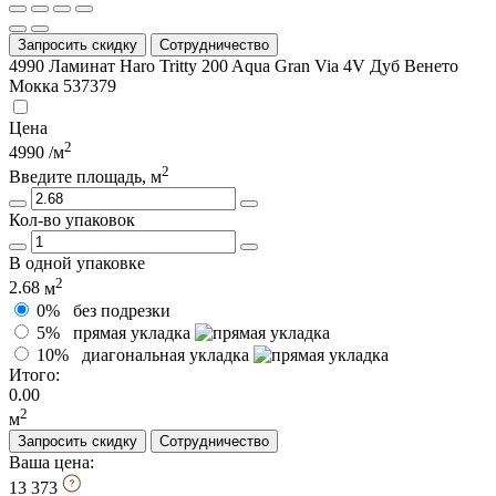
Запросить скидку
Сотрудничество
4990
Ламинат Haro Tritty 200 Aqua Gran Via 4V Дуб Венето
Мoккa 537379
Цена
2
4990
/м
2
Введите площадь, м
Кол-во упаковок
В одной упаковке
2
2.68
м
0%
без подрезки
5%
прямая укладка
10%
диагональная укладка
Итого:
0.00
2
м
Запросить скидку
Сотрудничество
Ваша цена:
13 373