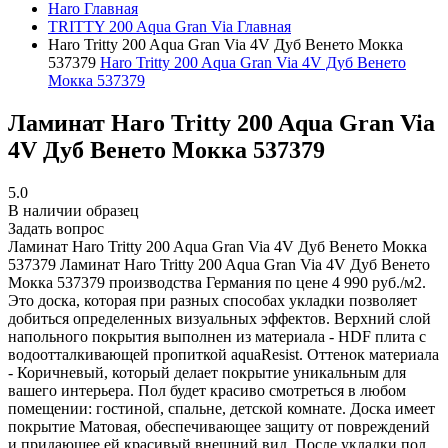
Haro
Главная
TRITTY 200 Aqua Gran Via
Главная
Haro Tritty 200 Aqua Gran Via 4V Дуб Венето Мoккa
537379
Haro Tritty 200 Aqua Gran Via 4V Дуб Венето
Мoккa 537379
Ламинат Haro Tritty 200 Aqua Gran Via
4V Дуб Венето Мoккa 537379
5.0
В наличии образец
Задать вопрос
Ламинат Haro Tritty 200 Aqua Gran Via 4V Дуб Венето Мoккa
537379
Ламинат Haro Tritty 200 Aqua Gran Via 4V Дуб Венето
Мoккa 537379 производства Германия по цене 4 990 руб./м2.
Это доска, которая при разных способах укладки позволяет
добиться определенных визуальных эффектов. Верхний слой
напольного покрытия выполнен из материала - HDF плита с
водоотталкивающей пропиткой aquaResist. Оттенок материала
- Коричневый, который делает покрытие уникальным для
вашего интерьера. Пол будет красиво смотреться в любом
помещении: гостиной, спальне, детской комнате. Доска имеет
покрытие Матовая, обеспечивающее защиту от повреждений
и придающее ей красивый внешний вид. После укладки пол