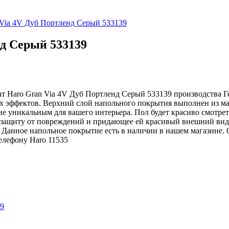
 Via 4V Дуб Портленд Серый 533139
д Серый 533139
т Haro Gran Via 4V Дуб Портленд Серый 533139 производства Гер
ых эффектов. Верхний слой напольного покрытия выполнен из м
тие уникальным для вашего интерьера. Пол будет красиво смотре
 защиту от повреждений и придающее ей красивый внешний вид.
. Данное напольное покрытие есть в наличии в нашем магазине.
телефону
Haro
11535