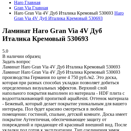
Haro
Главная
Gran Via
Главная
Haro Gran Via 4V Дуб Италика Кремовый 530693
Haro
Gran Via 4V Дуб Италика Кремовый 530693
Ламинат Haro Gran Via 4V Дуб
Италика Кремовый 530693
5.0
В наличии образец
Задать вопрос
Ламинат Haro Gran Via 4V Дуб Италика Кремовый 530693
Ламинат Haro Gran Via 4V Дуб Италика Кремовый 530693
производства Германия по цене 4 750 руб./м2. Это доска,
которая при разных способах укладки позволяет добиться
определенных визуальных эффектов. Верхний слой
напольного покрытия выполнен из материала - HDF плита с
водоотталкивающей пропиткой aquaResist. Оттенок материала
- Бежевый, который делает покрытие уникальным для вашего
интерьера. Пол будет красиво смотреться в любом
помещении: гостиной, спальне, детской комнате. Доска имеет
покрытие Аутентичная, обеспечивающее защиту от
повреждений и придающее ей красивый внешний вид. После
укладки пол готов к эксплуатации. Тип соединения замок