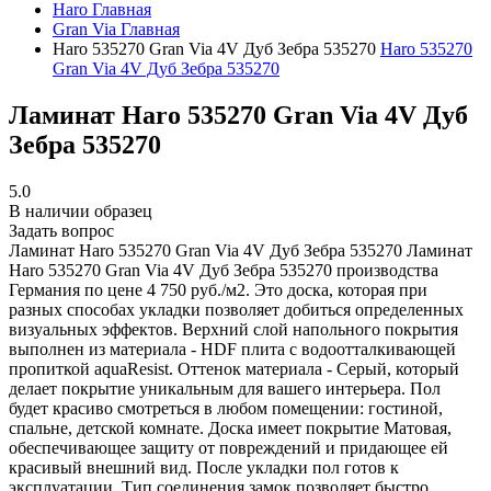
Haro
Главная
Gran Via
Главная
Haro 535270 Gran Via 4V Дуб Зебра 535270
Haro 535270
Gran Via 4V Дуб Зебра 535270
Ламинат Haro 535270 Gran Via 4V Дуб
Зебра 535270
5.0
В наличии образец
Задать вопрос
Ламинат Haro 535270 Gran Via 4V Дуб Зебра 535270
Ламинат
Haro 535270 Gran Via 4V Дуб Зебра 535270 производства
Германия по цене 4 750 руб./м2. Это доска, которая при
разных способах укладки позволяет добиться определенных
визуальных эффектов. Верхний слой напольного покрытия
выполнен из материала - HDF плита с водоотталкивающей
пропиткой aquaResist. Оттенок материала - Серый, который
делает покрытие уникальным для вашего интерьера. Пол
будет красиво смотреться в любом помещении: гостиной,
спальне, детской комнате. Доска имеет покрытие Матовая,
обеспечивающее защиту от повреждений и придающее ей
красивый внешний вид. После укладки пол готов к
эксплуатации. Тип соединения замок позволяет быстро