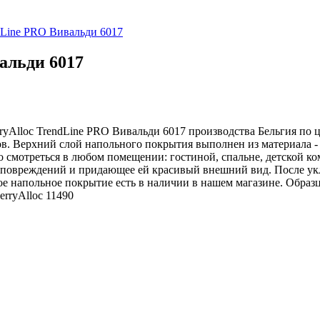
ndLine PRO Вивальди 6017
альди 6017
yAlloc TrendLine PRO Вивальди 6017 производства Бельгия по це
в. Верхний слой напольного покрытия выполнен из материала -
о смотреться в любом помещении: гостиной, спальне, детской к
 повреждений и придающее ей красивый внешний вид. После укл
ое напольное покрытие есть в наличии в нашем магазине. Образ
erryAlloc
11490