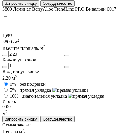
Запросить скидку
Сотрудничество
3800
Ламинат BerryAlloc TrendLine PRO Вивальди 6017
Цена
2
3800
/м
2
Введите площадь, м
Кол-во упаковок
В одной упаковке
2
2.20
м
0%
без подрезки
5%
прямая укладка
10%
диагональная укладка
Итого:
0.00
2
м
Запросить скидку
Сотрудничество
Сумма заказа:
2
Цена за м
: