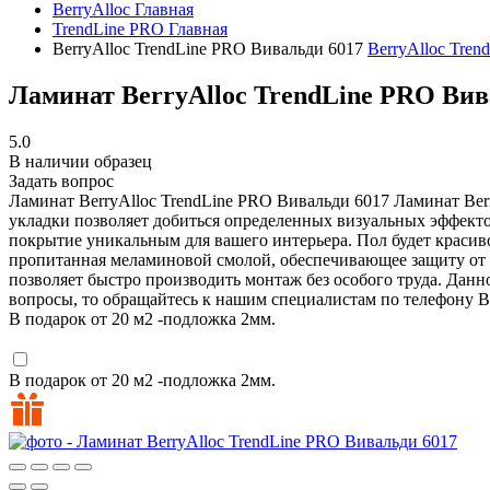
BerryAlloc
Главная
TrendLine PRO
Главная
BerryAlloc TrendLine PRO Вивальди 6017
BerryAlloc Tre
Ламинат BerryAlloc TrendLine PRO Вив
5.0
В наличии образец
Задать вопрос
Ламинат BerryAlloc TrendLine PRO Вивальди 6017
Ламинат Berr
укладки позволяет добиться определенных визуальных эффекто
покрытие уникальным для вашего интерьера. Пол будет красив
пропитанная меламиновой смолой, обеспечивающее защиту от
позволяет быстро производить монтаж без особого труда. Данн
вопросы, то обращайтесь к нашим специалистам по телефону
B
В подарок от 20 м2 -подложка 2мм.
В подарок от 20 м2 -подложка 2мм.