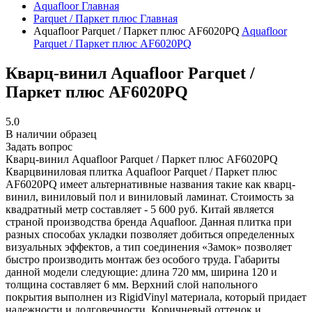
Aquafloor
Главная
Parquet / Паркет плюс
Главная
Aquafloor Parquet / Паркет плюс AF6020PQ
Aquafloor
Parquet / Паркет плюс AF6020PQ
Кварц-винил Aquafloor Parquet /
Паркет плюс AF6020PQ
5.0
В наличии образец
Задать вопрос
Кварц-винил Aquafloor Parquet / Паркет плюс AF6020PQ
Кварцвиниловая плитка Aquafloor Parquet / Паркет плюс
AF6020PQ имеет альтернативные названия такие как кварц-
винил, виниловый пол и виниловый ламинат. Стоимость за
квадратный метр составляет - 5 600 руб. Китай является
страной производства бренда Aquafloor. Данная плитка при
разных способах укладки позволяет добиться определенных
визуальных эффектов, а тип соединения «Замок» позволяет
быстро производить монтаж без особого труда. Габариты
данной модели следующие: длина 720 мм, ширина 120 и
толщина составляет 6 мм. Верхний слой напольного
покрытия выполнен из RigidVinyl материала, который придает
надежности и долговечности. Коричневый оттенок и