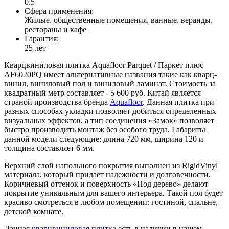
0.5
Сфера применения:
Жилые, общественные помещения, ванные, веранды,
рестораны и кафе
Гарантия:
25 лет
Кварцвиниловая плитка Aquafloor Parquet / Паркет плюс
AF6020PQ имеет альтернативные названия такие как кварц-
винил, виниловый пол и виниловый ламинат. Стоимость за
квадратный метр составляет - 5 600 руб. Китай является
страной производства бренда
Aquafloor
. Данная плитка при
разных способах укладки позволяет добиться определенных
визуальных эффектов, а тип соединения «Замок» позволяет
быстро производить монтаж без особого труда. Габариты
данной модели следующие: длина 720 мм, ширина 120 и
толщина составляет 6 мм.
Верхний слой напольного покрытия выполнен из RigidVinyl
материала, который придает надежности и долговечности.
Коричневый оттенок и поверхность «Под дерево» делают
покрытие уникальным для вашего интерьера. Такой пол будет
красиво смотреться в любом помещении: гостиной, спальне,
детской комнате.
Данная
кварцвиниловая плитка
есть в наличии в нашем