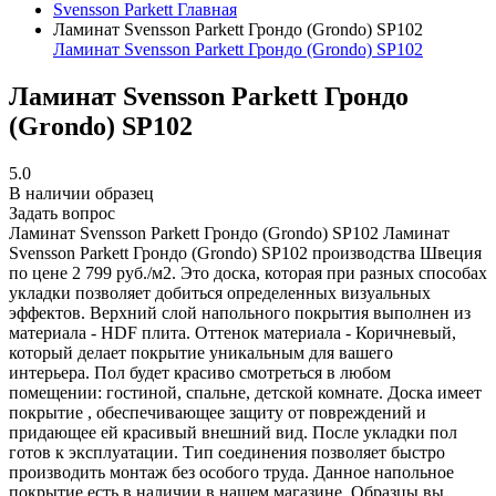
Svensson Parkett
Главная
Ламинат Svensson Parkett Грондо (Grondo) SP102
Ламинат Svensson Parkett Грондо (Grondo) SP102
Ламинат Svensson Parkett Грондо
(Grondo) SP102
5.0
В наличии образец
Задать вопрос
Ламинат Svensson Parkett Грондо (Grondo) SP102
Ламинат
Svensson Parkett Грондо (Grondo) SP102 производства Швеция
по цене 2 799 руб./м2. Это доска, которая при разных способах
укладки позволяет добиться определенных визуальных
эффектов. Верхний слой напольного покрытия выполнен из
материала - HDF плита. Оттенок материала - Коричневый,
который делает покрытие уникальным для вашего
интерьера. Пол будет красиво смотреться в любом
помещении: гостиной, спальне, детской комнате. Доска имеет
покрытие , обеспечивающее защиту от повреждений и
придающее ей красивый внешний вид. После укладки пол
готов к эксплуатации. Тип соединения позволяет быстро
производить монтаж без особого труда. Данное напольное
покрытие есть в наличии в нашем магазине. Образцы вы