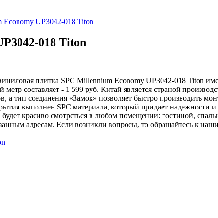
m Economy UP3042-018 Titon
P3042-018 Titon
иниловая плитка SPC Millennium Economy UP3042-018 Titon имее
метр составляет - 1 599 руб. Китай является страной производс
в, а тип соединения «Замок» позволяет быстро производить мон
рытия выполнен SPC материала, который придает надежности и 
будет красиво смотреться в любом помещении: гостиной, спальн
занным адресам. Если возникли вопросы, то обращайтесь к наши