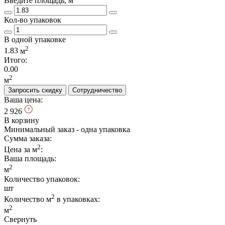
Введите площадь, м
Кол-во упаковок
В одной упаковке
2
1.83
м
Итого:
0.00
2
м
Запросить скидку
Сотрудничество
Ваша цена:
2 926
В корзину
Минимальный заказ - одна упаковка
Сумма заказа:
2
Цена за м
:
Ваша площадь
:
2
м
Количество упаковок:
шт
2
Количество м
в упаковках:
2
м
Свернуть