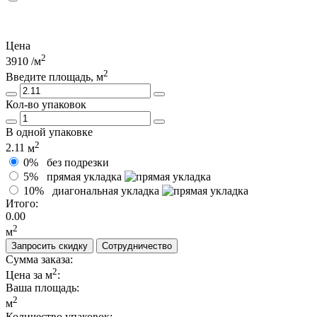
Цена
2
3910
/м
2
Введите площадь, м
Кол-во упаковок
В одной упаковке
2
2.11
м
0%
без подрезки
5%
прямая укладка
10%
диагональная укладка
Итого:
0.00
2
м
Запросить скидку
Сотрудничество
Сумма заказа:
2
Цена за м
:
Ваша площадь
:
2
м
Количество упаковок: