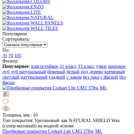
Популярное
Сортировать:
По:
35
70
105
Фильтр
Популярное
:
влагостойкое
31 класс
33 класс
узкое
широкое
дуб
дуб натуральный
бежевый
белый
под дерево
кремовый
светлый
натуральный
гладкий
с лаком
без лака
с фаской
без
фаски
Толщина, мм.: 10
Тип покрытия: Уретановый лак NATURAL SHIELD Wax
(супер-матовый) на водной основе
Пробковые покрытия Corkart Lite CM3 378w ML