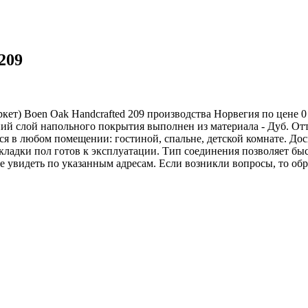
209
ркет) Boen Oak Handсrafted 209 производства Норвегия по цене 0
ий слой напольного покрытия выполнен из материала - Дуб. От
ься в любом помещении: гостиной, спальне, детской комнате. До
адки пол готов к эксплуатации. Тип соединения позволяет быс
е увидеть по указанным адресам. Если возникли вопросы, то об