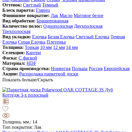
Оттенок:
Светлый
Темный
Блеск паркета:
Глянец
Финишное покрытие:
Лак
Масло
Матовое белое
Вид обработки:
Брашированная
Количество полос:
Однополосная
Двухполосная
Трехполосная
Вид укладки:
Елочка
Белая Елочка
Светлый Елочка
Темная
Елочка
Серая Елочка
Плетенка
Толщина:
Тонкая
10 мм
12 мм
14 мм
Селекция:
Кантри
Фаска:
С фаской
Материал:
HDF
Страна производства:
Норвегия
Польша
Россия
Европейская
Акции:
Распродажа паркетной доски
Показать больше/Скрыть
Толщина, мм.: 14
Тип покрытия: Лак