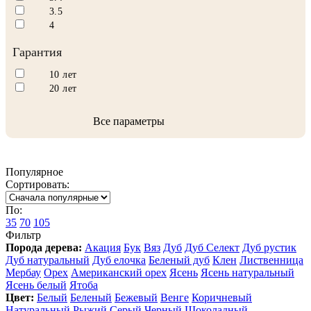
3.5
4
Гарантия
10 лет
20 лет
Все параметры
Популярное
Сортировать:
По:
35
70
105
Фильтр
Порода дерева:
Акация
Бук
Вяз
Дуб
Дуб Селект
Дуб рустик
Дуб натуральный
Дуб елочка
Беленый дуб
Клен
Лиственница
Мербау
Орех
Американский орех
Ясень
Ясень натуральный
Ясень белый
Ятоба
Цвет:
Белый
Беленый
Бежевый
Венге
Коричневый
Натуральный
Рыжий
Серый
Черный
Шоколадный