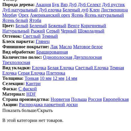
Порода дерева:
Акация
Бук
Вяз
Дуб
Дуб Селект
Дуб рустик
Дуб натуральный
Дуб елочка
Беленый дуб
Клен
Лиственница
Мербау
Орех
Американский орех
Ясень
Ясень натуральный
Ясень белый
Ятоба
Цвет:
Белый
Беленый
Бежевый
Венге
Коричневый
Натуральный
Рыжий
Серый
Черный
Шоколадный
Оттенок:
Светлый
Темный
Блеск паркета:
Глянец
Финишное покрытие:
Лак
Масло
Матовое белое
Вид обработки:
Брашированная
Количество полос:
Однополосная
Двухполосная
Трехполосная
Вид укладки:
Елочка
Белая Елочка
Светлый Елочка
Темная
Елочка
Серая Елочка
Плетенка
Толщина:
Тонкая
10 мм
12 мм
14 мм
Селекция:
Кантри
Фаска:
С фаской
Материал:
HDF
Страна производства:
Норвегия
Польша
Россия
Европейская
Акции:
Распродажа паркетной доски
Показать больше/Скрыть
В этой категории нет товаров.