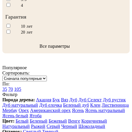
4
Гарантия
10 лет
20 лет
Все параметры
Популярное
Сортировать:
По:
35
70
105
Фильтр
Порода дерева:
Акация
Бук
Вяз
Дуб
Дуб Селект
Дуб рустик
Дуб натуральный
Дуб елочка
Беленый дуб
Клен
Лиственница
Мербау
Орех
Американский орех
Ясень
Ясень натуральный
Ясень белый
Ятоба
Цвет:
Белый
Беленый
Бежевый
Венге
Коричневый
Натуральный
Рыжий
Серый
Черный
Шоколадный
Оттенок:
Светлый
Темный