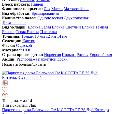
Блеск паркета:
Глянец
Финишное покрытие:
Лак
Масло
Матовое белое
Вид обработки:
Брашированная
Количество полос:
Однополосная
Двухполосная
Трехполосная
Вид укладки:
Елочка
Белая Елочка
Светлый Елочка
Темная
Елочка
Серая Елочка
Плетенка
Толщина:
Тонкая
10 мм
12 мм
14 мм
Селекция:
Кантри
Фаска:
С фаской
Материал:
HDF
Страна производства:
Норвегия
Польша
Россия
Европейская
Акции:
Распродажа паркетной доски
Показать больше/Скрыть
Толщина, мм.: 14
Тип покрытия: Лак
Паркетная доска Polarwood OAK COTTAGE 3S Дуб Коттедж