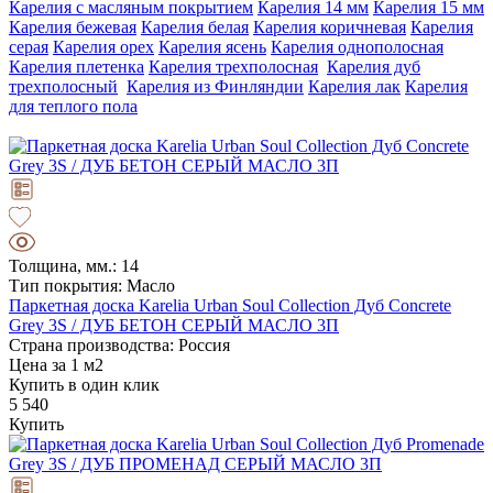
Карелия с масляным покрытием
Карелия 14 мм
Карелия 15 мм
Карелия бежевая
Карелия белая
Карелия коричневая
Карелия
серая
Карелия орех
Карелия ясень
Карелия однополосная
Карелия плетенка
Карелия трехполосная
Карелия дуб
трехполосный
Карелия из Финляндии
Карелия лак
Карелия
для теплого пола
Толщина, мм.: 14
Тип покрытия: Масло
Паркетная доска Karelia Urban Soul Collection Дуб Concrete
Grey 3S / ДУБ БЕТОН СЕРЫЙ МАСЛО 3П
Страна производства: Россия
Цена за 1 м2
Купить в один клик
5 540
Купить