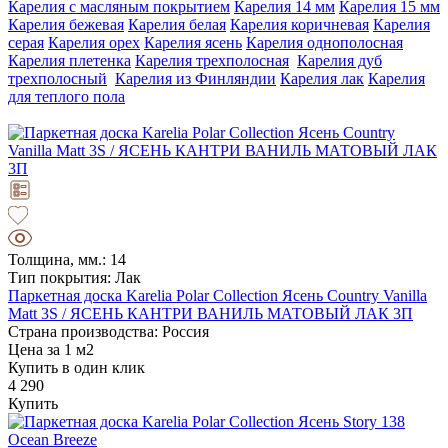
Карелия с масляным покрытием
Карелия 14 мм
Карелия 15 мм
Карелия бежевая
Карелия белая
Карелия коричневая
Карелия
серая
Карелия орех
Карелия ясень
Карелия однополосная
Карелия плетенка
Карелия трехполосная
Карелия дуб
трехполосный
Карелия из Финляндии
Карелия лак
Карелия
для теплого пола
Толщина, мм.: 14
Тип покрытия: Лак
Паркетная доска Karelia Polar Collection Ясень Country Vanilla
Matt 3S / ЯСЕНЬ КАНТРИ ВАНИЛЬ МАТОВЫЙ ЛАК 3П
Страна производства: Россия
Цена за 1 м2
Купить в один клик
4 290
Купить