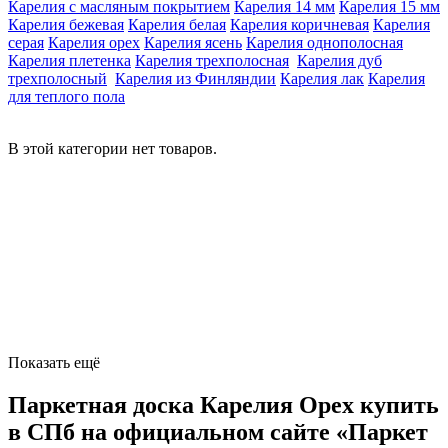
Карелия с масляным покрытием
Карелия 14 мм
Карелия 15 мм
Карелия бежевая
Карелия белая
Карелия коричневая
Карелия
серая
Карелия орех
Карелия ясень
Карелия однополосная
Карелия плетенка
Карелия трехполосная
Карелия дуб
трехполосный
Карелия из Финляндии
Карелия лак
Карелия
для теплого пола
В этой категории нет товаров.
Показать ещё
Паркетная доска Карелия Орех купить
в СПб на официальном сайте «Паркет