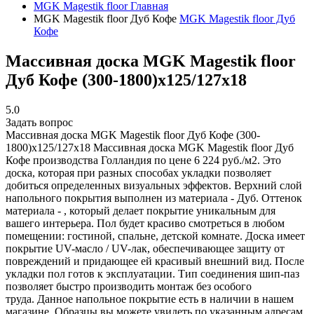
MGK Magestik floor
Главная
MGK Magestik floor Дуб Кофе
MGK Magestik floor Дуб
Кофе
Массивная доска MGK Magestik floor
Дуб Кофе (300-1800)х125/127х18
5.0
Задать вопрос
Массивная доска MGK Magestik floor Дуб Кофе (300-
1800)х125/127х18
Массивная доска MGK Magestik floor Дуб
Кофе производства Голландия по цене 6 224 руб./м2. Это
доска, которая при разных способах укладки позволяет
добиться определенных визуальных эффектов. Верхний слой
напольного покрытия выполнен из материала - Дуб. Оттенок
материала - , который делает покрытие уникальным для
вашего интерьера. Пол будет красиво смотреться в любом
помещении: гостиной, спальне, детской комнате. Доска имеет
покрытие UV-масло / UV-лак, обеспечивающее защиту от
повреждений и придающее ей красивый внешний вид. После
укладки пол готов к эксплуатации. Тип соединения шип-паз
позволяет быстро производить монтаж без особого
труда. Данное напольное покрытие есть в наличии в нашем
магазине. Образцы вы можете увидеть по указанным адресам.