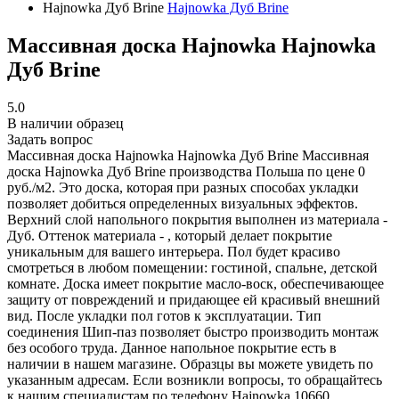
Hajnowka Дуб Brine
Hajnowka Дуб Brine
Массивная доска Hajnowka Hajnowka
Дуб Brine
5.0
В наличии образец
Задать вопрос
Массивная доска Hajnowka Hajnowka Дуб Brine
Массивная
доска Hajnowka Дуб Brine производства Польша по цене 0
руб./м2. Это доска, которая при разных способах укладки
позволяет добиться определенных визуальных эффектов.
Верхний слой напольного покрытия выполнен из материала -
Дуб. Оттенок материала - , который делает покрытие
уникальным для вашего интерьера. Пол будет красиво
смотреться в любом помещении: гостиной, спальне, детской
комнате. Доска имеет покрытие масло-воск, обеспечивающее
защиту от повреждений и придающее ей красивый внешний
вид. После укладки пол готов к эксплуатации. Тип
соединения Шип-паз позволяет быстро производить монтаж
без особого труда. Данное напольное покрытие есть в
наличии в нашем магазине. Образцы вы можете увидеть по
указанным адресам. Если возникли вопросы, то обращайтесь
к нашим специалистам по телефону
Hajnowka
10660