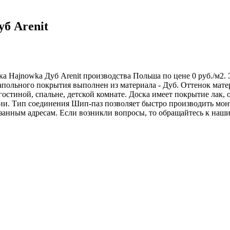
б Arenit
а Hajnowka Дуб Arenit производства Польша по цене 0 руб./м2. 
польного покрытия выполнен из материала - Дуб. Оттенок матер
 гостиной, спальне, детской комнате. Доска имеет покрытие лак
ии. Тип соединения Шип-паз позволяет быстро производить монт
занным адресам. Если возникли вопросы, то обращайтесь к наш