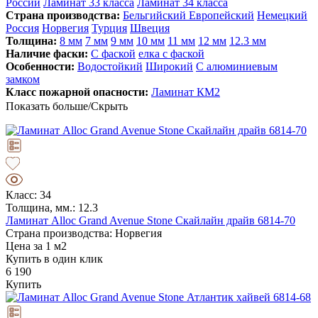
России
Ламинат 33 класса
Ламинат 34 класса
Страна производства:
Бельгийский
Европейский
Немецкий
Россия
Норвегия
Турция
Швеция
Толщина:
8 мм
7 мм
9 мм
10 мм
11 мм
12 мм
12.3 мм
Наличие фаски:
С фаской
елка с фаской
Особенности:
Водостойкий
Широкий
С алюминиевым
замком
Класс пожарной опасности:
Ламинат КМ2
Показать больше/Скрыть
Класс: 34
Толщина, мм.: 12.3
Ламинат Alloc Grand Avenue Stone Скайлайн драйв 6814-70
Страна производства: Норвегия
Цена за 1 м2
Купить в один клик
6 190
Купить