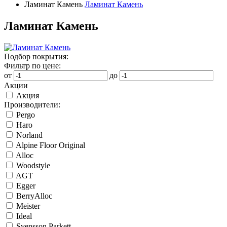
Ламинат Камень
Ламинат Камень
Ламинат Камень
Подбор покрытия:
Фильтр по цене:
от
до
Акции
Акция
Производители:
Pergo
Haro
Norland
Alpine Floor Original
Alloc
Woodstyle
AGT
Egger
BerryAlloc
Meister
Ideal
Svensson Parkett