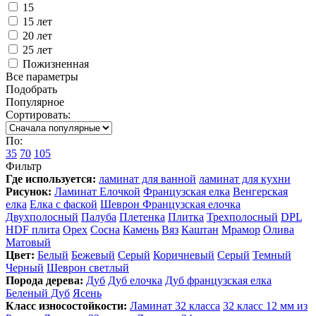
15
15 лет
20 лет
25 лет
Пожизненная
Все параметры
Подобрать
Популярное
Сортировать:
По:
35
70
105
Фильтр
Где используется:
ламинат для ванной
ламинат для кухни
Рисунок:
Ламинат Елочкой
Французская елка
Венгерская
елка
Елка с фаской
Шеврон Французская елочка
Двухполосный
Палуба
Плетенка
Плитка
Трехполосный
DPL
HDF плита
Орех
Сосна
Камень
Вяз
Каштан
Мрамор
Олива
Матовый
Цвет:
Белый
Бежевый
Серый
Коричневый
Серый
Темный
Черный
Шеврон светлый
Порода дерева:
Дуб
Дуб елочка
Дуб французская елка
Беленый Дуб
Ясень
Класс износостойкости:
Ламинат 32 класса
32 класс 12 мм из