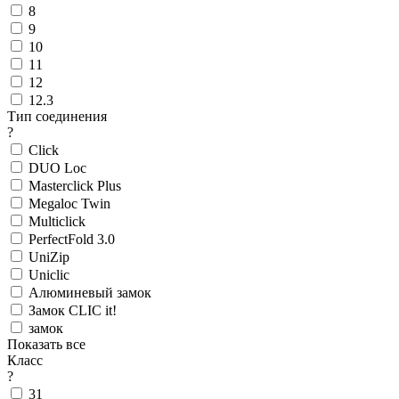
8
9
10
11
12
12.3
Тип соединения
?
Click
DUO Loc
Masterclick Plus
Megaloc Twin
Multiclick
PerfectFold 3.0
UniZip
Uniclic
Алюминевый замок
Замок CLIC it!
замок
Показать все
Класс
?
31