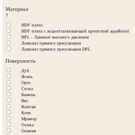
Материал
?
HDF плита
HDF плита с водоотталкивающей пропиткой aquaResist
HPL - Ламинат высокого давления
Ламинат прямого прессования
Ламинат прямого прессования DPL
Поверхность
Дуб
Ясень
Орех
Сосна
Камень
Вяз
Каштан
Клен
Мрамор
Олива
Оливия