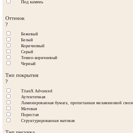
Под камень
Оттенок
?
Бежевый
Белый
Коричневый
Серый
Темно-коричневый
Черный
Тип покрытия
?
TitanX Advanced
Аутентичная
Ламинированная бумага, пропитанная меламиновой смол
Матовая
Пористая
Структурированная матовая
Тип рисунка