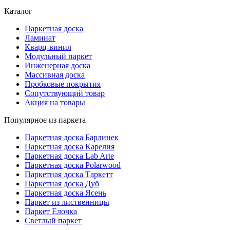
Каталог
Паркетная доска
Ламинат
Кварц-винил
Модульный паркет
Инженерная доска
Массивная доска
Пробковые покрытия
Сопутствующий товар
Акция на товары
Популярное из паркета
Паркетная доска Барлинек
Паркетная доска Карелия
Паркетная доска Lab Arte
Паркетная доска Polarwood
Паркетная доска Таркетт
Паркетная доска Дуб
Паркетная доска Ясень
Паркет из лиственницы
Паркет Елочка
Светлый паркет