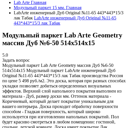
Lab Arte
Главная
Модульный паркет 15 мм.
Главная
LabArte инженерный Дуб Original №11-65 443*443*15/3
лак Табак
LabArte инженерный Дуб Original №11-65
443*443*15/3 лак Табак
Модульный паркет Lab Arte Geometry
массив Дуб №6-50 514х514х15
5.0
Задать вопрос
Модульный паркет Lab Arte Geometry массив Дуб №6-50
514х514х15
Модульный паркет LabArte инженерный Дуб
Original №11-65 443*443*15/3 лак Табак производства Россия
по цене 5 498 руб./м2. Это доска, которая при разных способах
укладки позволяет добиться определенных визуальных
эффектов. Верхний слой напольного покрытия выполнен из
материала - Дуб, размер доски мм. Оттенок материала -
Коричневый, который делает покрытие уникальным для
вашего интерьера. Доска проходит обработку поверхности
способом - Гладкая поверхность, который широко
используется при изготовлении напольных покрытий. Пол
будет красиво смотреться в любом помещении: гостиной,
спальне, детской комнате. Доска имеет покрытие Лак,