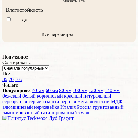
Показать все
Влагостойкость
Да
Все параметры
Популярное
Сортировать:
По:
35
70
105
Фильтр
Популярное
:
40 мм
60 мм
80 мм
100 мм
120 мм
140 мм
бежевый
белый
коричневый
красный
натуральный
серебряный
серый
тёмный
чёрный
металлический
МДФ
алюминиевый
нержавейка
Италия
Россия
грунтованный
ламинированный
сатинированный
эмаль