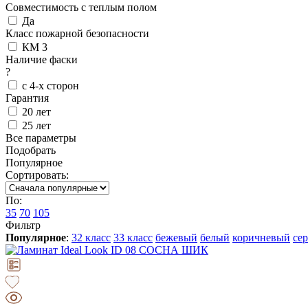
Совместимость с теплым полом
Да
Класс пожарной безопасности
КМ 3
Наличие фаски
?
с 4-х сторон
Гарантия
20 лет
25 лет
Все параметры
Подобрать
Популярное
Сортировать:
По:
35
70
105
Фильтр
Популярное
:
32 класс
33 класс
бежевый
белый
коричневый
се