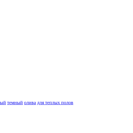
рый
темный
олива
для теплых полов