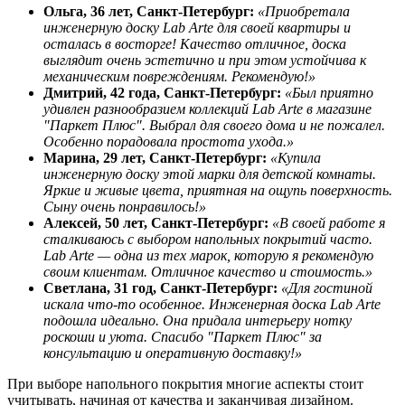
Ольга, 36 лет, Санкт-Петербург:
«Приобретала
инженерную доску Lab Arte для своей квартиры и
осталась в восторге! Качество отличное, доска
выглядит очень эстетично и при этом устойчива к
механическим повреждениям. Рекомендую!»
Дмитрий, 42 года, Санкт-Петербург:
«Был приятно
удивлен разнообразием коллекций Lab Arte в магазине
"Паркет Плюс". Выбрал для своего дома и не пожалел.
Особенно порадовала простота ухода.»
Марина, 29 лет, Санкт-Петербург:
«Купила
инженерную доску этой марки для детской комнаты.
Яркие и живые цвета, приятная на ощупь поверхность.
Сыну очень понравилось!»
Алексей, 50 лет, Санкт-Петербург:
«В своей работе я
сталкиваюсь с выбором напольных покрытий часто.
Lab Arte — одна из тех марок, которую я рекомендую
своим клиентам. Отличное качество и стоимость.»
Светлана, 31 год, Санкт-Петербург:
«Для гостиной
искала что-то особенное. Инженерная доска Lab Arte
подошла идеально. Она придала интерьеру нотку
роскоши и уюта. Спасибо "Паркет Плюс" за
консультацию и оперативную доставку!»
При выборе напольного покрытия многие аспекты стоит
учитывать, начиная от качества и заканчивая дизайном.