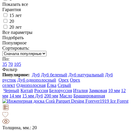
Показать все
Гарантия
15 лет
20
20 лет
Все параметры
Подобрать
Популярное
Сортировать:
По:
35
70
105
Фильтр
Популярное:
Дуб
Дуб беленый
Дуб натуральный
Дуб
рустик
Дуб однополосный
Орех
Орех
селект
Однополосная
Ёлка
Серый
Черный
Китай
Россия
Белоруссия
Италия
Замковая
10 мм
12
мм
14 мм
15 мм Дуб
200 мм
Масло
Брашированная
Толщина, мм.: 20