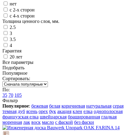
нет
с 2-х сторон
с 4-х сторон
Толщина ценного слоя, мм.
2.5
3
3.5
4
Гарантия
20 лет
Все параметры
Подобрать
Популярное
Сортировать:
По:
35
70
105
Фильтр
Популярное
:
бежевая
белая
коричневая
натуральная
серая
темная
дуб
ясень
орех
бук
акация
клен
елка
однополосная
французская елка
швейцарская
брашированная
гладкая
моренная
лак
воск
масло
с фаской
без фаски