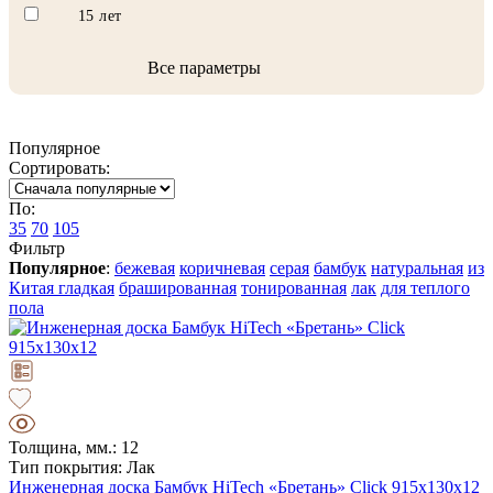
15 лет
Все параметры
Популярное
Сортировать:
По:
35
70
105
Фильтр
Популярное
:
бежевая
коричневая
серая
бамбук
натуральная
из
Китая
гладкая
брашированная
тонированная
лак
для теплого
пола
Толщина, мм.: 12
Тип покрытия: Лак
Инженерная доска Бамбук HiTech «Бретань» Click 915х130х12